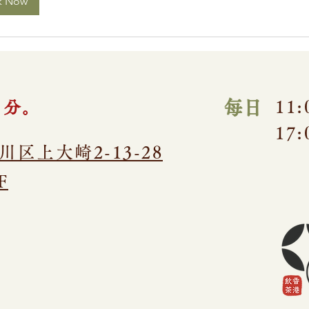
k Now
​每日
11:
３分。
17:
品川区上大崎2-13-28
F